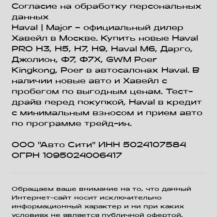
Согласие на обработку персональных
данных
Haval
| Major – официальный дилер
Хавейл в Москве. Купить новые Haval
PRO H3, Н5, H7, Н9, Haval М6, Дарго,
Джолион, Ф7, Ф7Х, GWM Poer
Kingkong, Poer в автосалонах Haval. В
наличии новые авто и Хавейл с
пробегом по выгодным ценам. Тест-
драйв перед покупкой, Haval в кредит
с минимальным взносом и прием авто
по программе трейд-ин.
ООО "Авто Сити" ИНН 5024107584
ОГРН 1095024006417
Обращаем ваше внимание на то, что данный
Интернет-сайт носит исключительно
информационный характер и ни при каких
условиях не является публичной офертой,