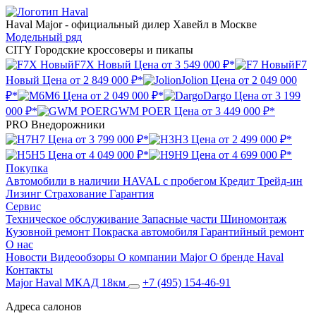
Haval Major
- официальный дилер Хавейл в Москве
Модельный ряд
CITY
Городские кроссоверы и пикапы
F7X Новый
Цена от
3 549 000 ₽*
F7
Новый
Цена от
2 849 000 ₽*
Jolion
Цена от
2 049 000
₽*
M6
Цена от
2 049 000 ₽*
Dargo
Цена от
3 199
000 ₽*
GWM POER
Цена от
3 449 000 ₽*
PRO
Внедорожники
H7
Цена от
3 799 000 ₽*
H3
Цена от
2 499 000 ₽*
H5
Цена от
4 049 000 ₽*
H9
Цена от
4 699 000 ₽*
Покупка
Автомобили в наличии
HAVAL с пробегом
Кредит
Трейд-ин
Лизинг
Страхование
Гарантия
Сервис
Техническое обслуживание
Запасные части
Шиномонтаж
Кузовной ремонт
Покраска автомобиля
Гарантийный ремонт
О нас
Новости
Видеообзоры
О компании Major
О бренде Haval
Контакты
Major Haval МКАД 18км
+7 (495) 154-46-91
Адреса салонов