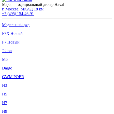
Major — официальный дилер Haval
г. Москва, МКАД 18 км
+7 (495) 154-46-91
Модельный ряд
F7X Новый
F7 Новый
Jolion
M6
Dargo
GWM POER
H3
H5
H7
H9