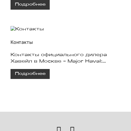
Подробнее
Контакты
Контакты официального дилера
Хавейл в Москве - Major Haval:
адрес и телефон автосалона,
Подробнее
график и режим работы, запись на
тест-драйв.