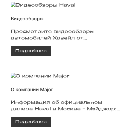
Видеообзоры
Просмотрите видеообзоры
автомобилей Хавейл от
официального дилера в Москве -
Подробнее
Major Haval
О компании Major
Информация об официальном
дилере Haval в Москве - Мэйджор:
список услуг и преимуществ для
Подробнее
покупателей автомобилей Хавейл.
Запись на тест-драйв