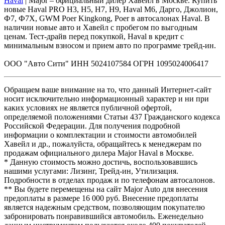
Haval
| Major – официальный дилер Хавейл в Москве. Купить
новые Haval PRO H3, Н5, H7, Н9, Haval М6, Дарго, Джолион,
Ф7, Ф7Х, GWM Poer Kingkong, Poer в автосалонах Haval. В
наличии новые авто и Хавейл с пробегом по выгодным
ценам. Тест-драйв перед покупкой, Haval в кредит с
минимальным взносом и прием авто по программе трейд-ин.
ООО "Авто Сити" ИНН 5024107584 ОГРН 1095024006417
Обращаем ваше внимание на то, что данный Интернет-сайт
носит исключительно информационный характер и ни при
каких условиях не является публичной офертой,
определяемой положениями Статьи 437 Гражданского кодекса
Российской Федерации. Для получения подробной
информации о комплектации и стоимости автомобилей
Хавейл и др., пожалуйста, обращайтесь к менеджерам по
продажам официального дилера Major Haval в Москве.
* Данную стоимость можно достичь, воспользовавшись
нашими услугами: Лизинг, Трейд-ин, Утилизация.
Подробности в отделах продаж и по телефонам автосалонов.
** Вы будете перемещены на сайт Major Auto для внесения
предоплаты в размере 16 000 руб. Внесение предоплаты
является надежным средством, позволяющим покупателю
забронировать понравившийся автомобиль. Еженедельно