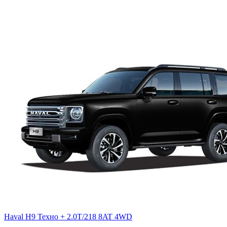
крупногабаритного транспорта "манёвр в полосе"
Haval H9 Техно + 2.0T/218 8AT 4WD