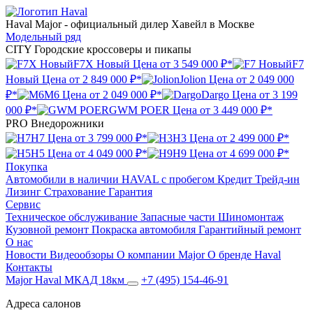
Haval Major
- официальный дилер Хавейл в Москве
Модельный ряд
CITY
Городские кроссоверы и пикапы
F7X Новый
Цена от
3 549 000 ₽*
F7
Новый
Цена от
2 849 000 ₽*
Jolion
Цена от
2 049 000
₽*
M6
Цена от
2 049 000 ₽*
Dargo
Цена от
3 199
000 ₽*
GWM POER
Цена от
3 449 000 ₽*
PRO
Внедорожники
H7
Цена от
3 799 000 ₽*
H3
Цена от
2 499 000 ₽*
H5
Цена от
4 049 000 ₽*
H9
Цена от
4 699 000 ₽*
Покупка
Автомобили в наличии
HAVAL с пробегом
Кредит
Трейд-ин
Лизинг
Страхование
Гарантия
Сервис
Техническое обслуживание
Запасные части
Шиномонтаж
Кузовной ремонт
Покраска автомобиля
Гарантийный ремонт
О нас
Новости
Видеообзоры
О компании Major
О бренде Haval
Контакты
Major Haval МКАД 18км
+7 (495) 154-46-91
Адреса салонов