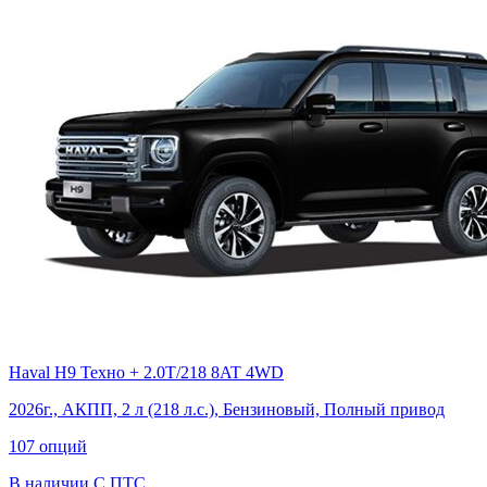
Haval H9 Техно + 2.0T/218 8AT 4WD
2026г., АКПП, 2 л (218 л.с.), Бензиновый, Полный привод
107 опций
В наличии
С ПТС