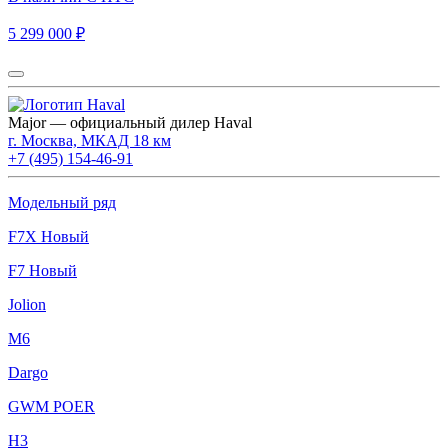
5 299 000 ₽
Major — официальный дилер Haval
г. Москва, МКАД 18 км
+7 (495) 154-46-91
Модельный ряд
F7X Новый
F7 Новый
Jolion
M6
Dargo
GWM POER
H3