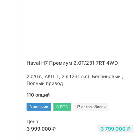
Haval H7 Премиум 2.0Т/231 7RT 4WD
2026 г., АКПП , 2 л (231 л.с), Бензиновый ,
Полный привод
110 опций
В наличии
С ПТС
17 автомобилей
Цена
3 999 000 ₽
3 799 000 ₽