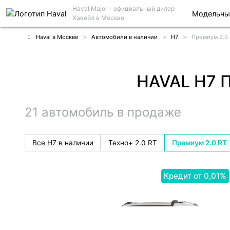
Haval Major
- официальный дилер
Модельны
Хавейл в Москве
Haval в Москве
Автомобили в наличии
H7
Премиум 2.0
HAVAL H7 
21 автомобиль в продаже
Все H7 в наличии
Техно+ 2.0 RT
Премиум 2.0 RT
Кредит от 0,01%