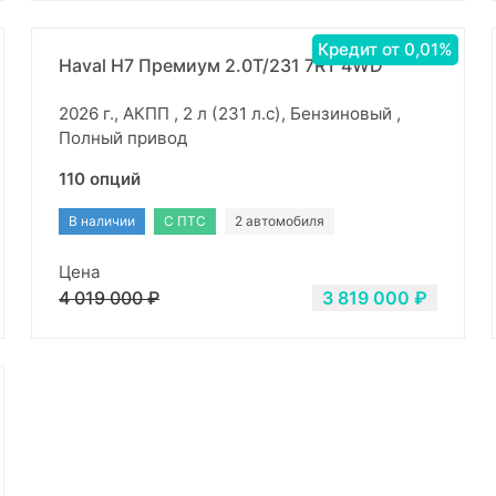
Кредит от 0,01%
Haval H7 Премиум 2.0Т/231 7RT 4WD
2026 г., АКПП , 2 л (231 л.с), Бензиновый ,
Полный привод
110 опций
В наличии
С ПТС
2 автомобиля
Цена
4 019 000 ₽
3 819 000 ₽