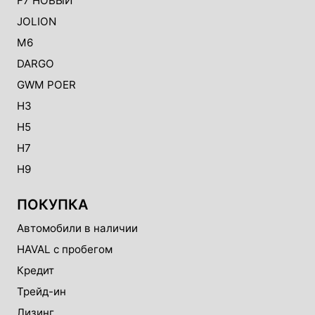
F7 НОВЫЙ
Ремни безопасности второго ряда:
JOLION
трехточечные, с преднатяжителями и
M6
ограничителями усилий для левого и
правого пассажира для левого и
DARGO
правого пассажира
GWM POER
H3
H5
H7
H9
ПОКУПКА
Автомобили в наличии
HAVAL с пробегом
Кредит
Трейд-ин
Лизинг