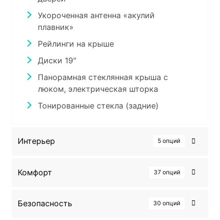
Укороченная антенна «акулий
плавник»
Рейлинги на крыше
Диски 19"
Панорамная стеклянная крыша с
люком, электрическая шторка
Тонированные стекла (задние)
Интерьер
5 опций
Черный интерьер (искусственная
Комфорт
37 опций
кожа с перфорацией)
Мультифункциональный руль из эко-
Регулировка руля по высоте и вылету
Безопасность
30 опций
кожи
Электронный селектор передач