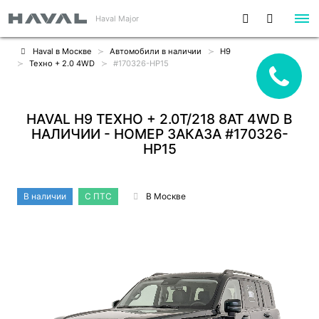
Haval Major
Haval в Москве
Автомобили в наличии
H9
Техно + 2.0 4WD
#170326-HP15
HAVAL H9 ТЕХНО + 2.0T/218 8AT 4WD В
НАЛИЧИИ - НОМЕР ЗАКАЗА #170326-
HP15
В наличии
С ПТС
В Москве