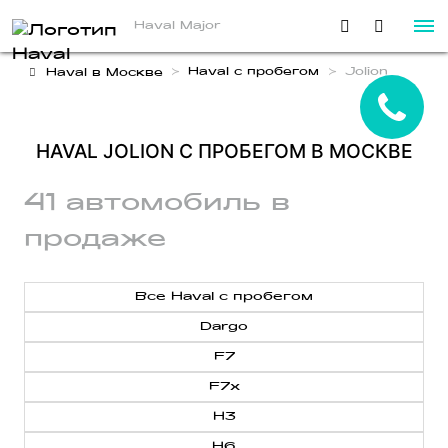
Haval Major
Haval с пробегом
Jolion
Haval в Москве
HAVAL JOLION С ПРОБЕГОМ В МОСКВЕ
41 автомобиль в
продаже
Все Haval с пробегом
Dargo
F7
F7x
H3
H6