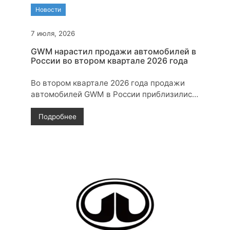
Новости
7 июля, 2026
GWM нарастил продажи автомобилей в
России во втором квартале 2026 года
Во втором квартале 2026 года продажи
автомобилей GWM в России приблизились
к 53 000 единиц. Основную долю
обеспечил бренд Haval, положительную
Подробнее
динамику также показал TANK.