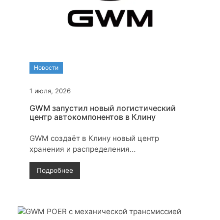
Новости
1 июля, 2026
GWM запустил новый логистический
центр автокомпонентов в Клину
GWM создаёт в Клину новый центр
хранения и распределения
автокомпонентов. Комплекс будет
обслуживать дилерскую сеть HAVAL и
Подробнее
TANK в России и Белоруссии.