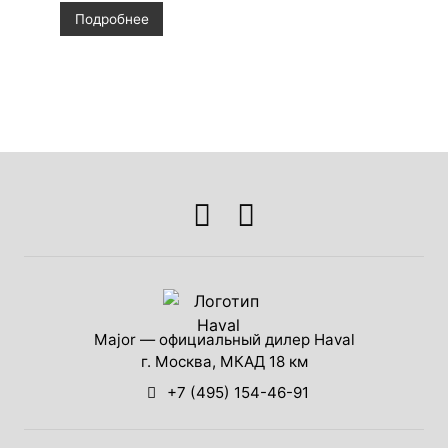
Рассматриваем характеристики и
Подробнее
оснащение нового исполнения.
Major — официальный дилер Haval
г. Москва, МКАД 18 км
+7 (495) 154-46-91