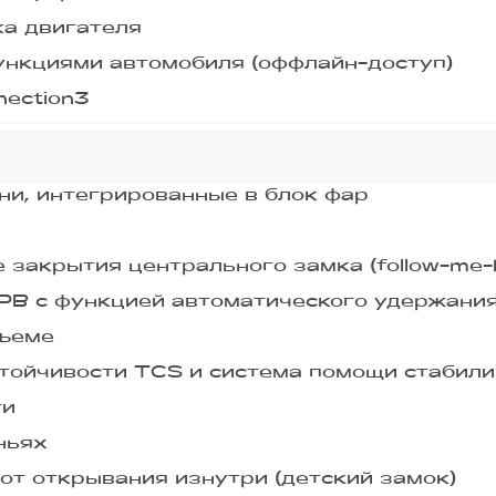
ка двигателя
ункциями автомобиля (оффлайн-доступ)
ection3
и, интегрированные в блок фар
 закрытия центрального замка (follow-me
PB с функцией автоматического удержани
дъеме
стойчивости TCS и система помощи стабил
ти
ньях
от открывания изнутри (детский замок)