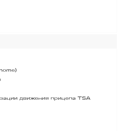
-home)
я
изации движения прицепа TSA