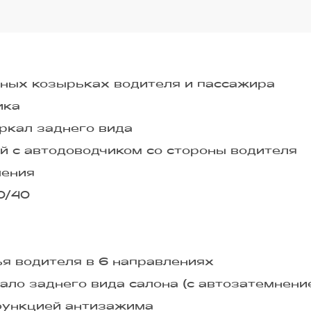
ных козырьках водителя и пассажира
ика
ркал заднего вида
й с автодоводчиком со стороны водителя
ления
0/40
я водителя в 6 направлениях
ло заднего вида салона (с автозатемнени
 функцией антизажима