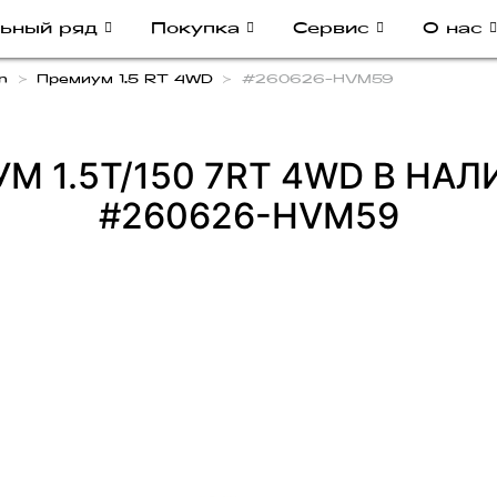
ьный ряд
Покупка
Сервис
О нас
n
Премиум 1.5 RT 4WD
#260626-HVM59
М 1.5T/150 7RT 4WD В НА
#260626-HVM59