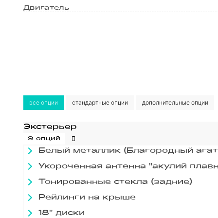
Двигатель
все опции
стандартные опции
дополнительные опции
Экстерьер
9 опций
Белый металлик (Благородный агат
Укороченная антенна "акулий плавн
Тонированные стекла (задние)
Рейлинги на крыше
18" диски