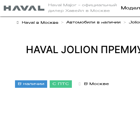
Haval Major
- официальный
Модел
дилер Хавейл в Москве
Автомобили в наличии
Jolio
Haval в Москве
HAVAL JOLION ПРЕМИУ
В наличии
С ПТС
В Москве