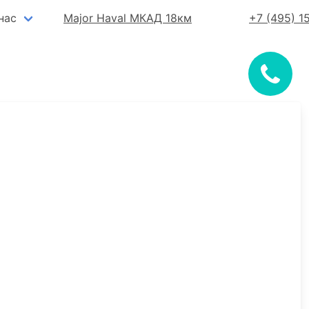
нас
Major Haval МКАД 18км
+7 (495) 1