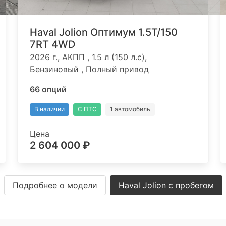
Haval Jolion Оптимум 1.5T/150
7RT 4WD
2026 г., АКПП , 1.5 л (150 л.с),
Бензиновый , Полный привод
66 опций
В наличии
С ПТС
1 автомобиль
Цена
2 604 000 ₽
Подробнее о модели
Haval Jolion с пробегом