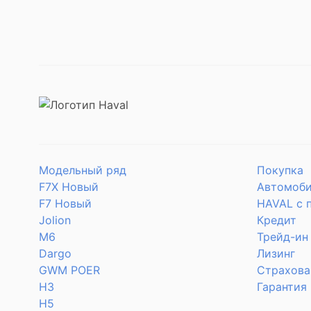
Модельный ряд
Покупка
F7X Новый
Автомоби
F7 Новый
HAVAL с 
Jolion
Кредит
M6
Трейд-ин
Dargo
Лизинг
GWM POER
Страхова
H3
Гарантия
H5