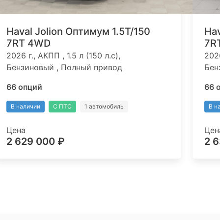
Haval Jolion Оптимум 1.5T/150
Hav
7RT 4WD
7R
2026 г., АКПП , 1.5 л (150 л.с),
2026
Бензиновый , Полный привод
Бен
66 опций
66 
В наличии
С ПТС
1 автомобиль
В н
Цена
Цен
2 629 000 ₽
2 