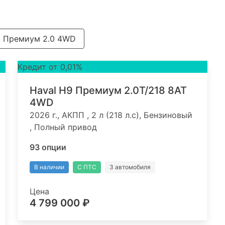
Премиум 2.0 4WD
Кредит от 0,01%
Haval H9 Премиум 2.0T/218 8AT
4WD
2026 г., АКПП , 2 л (218 л.с), Бензиновый
, Полный привод
93 опции
В наличии
С ПТС
3 автомобиля
Цена
4 799 000 ₽