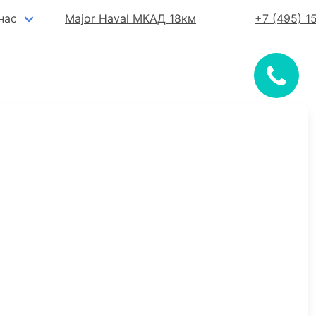
нас
Major Haval МКАД 18км
+7 (495) 1