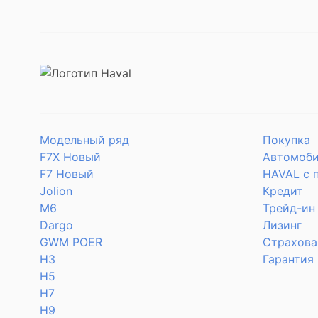
Модельный ряд
Покупка
F7X Новый
Автомоби
F7 Новый
HAVAL с 
Jolion
Кредит
M6
Трейд-ин
Dargo
Лизинг
GWM POER
Страхова
H3
Гарантия
H5
H7
H9