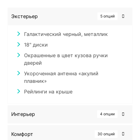
Экстерьер
5 опций
Галактический черный, металлик
18" диски
Окрашенные в цвет кузова ручки
дверей
Укороченная антенна «акулий
плавник»
Рейлинги на крыше
Интерьер
4 опции
Контурная LED подсветка салона с
Комфорт
30 опций
возможностью выбора цветов (до 64