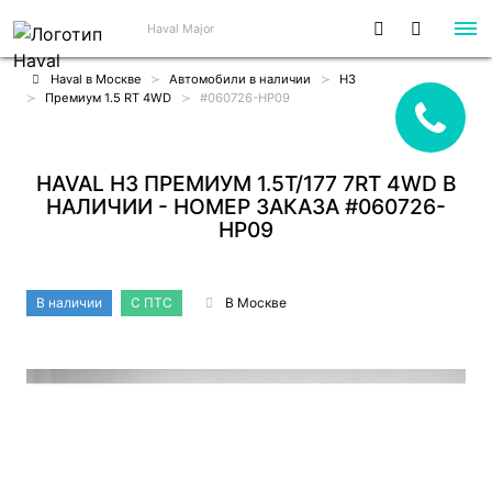
Haval Major
Haval в Москве
Автомобили в наличии
H3
Премиум 1.5 RT 4WD
#060726-HP09
HAVAL H3 ПРЕМИУМ 1.5T/177 7RT 4WD В
НАЛИЧИИ - НОМЕР ЗАКАЗА #060726-
HP09
В наличии
С ПТС
В Москве