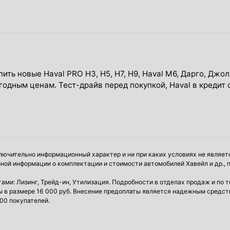
ить новые Haval PRO H3, Н5, H7, Н9, Haval М6, Дарго, Джо
ыгодным ценам. Тест-драйв перед покупкой, Haval в креди
лючительно информационный характер и ни при каких условиях не являе
ной информации о комплектации и стоимости автомобилей Хавейл и др.,
ми: Лизинг, Трейд-ин, Утилизация. Подробности в отделах продаж и по 
аты в размере 16 000 руб. Внесение предоплаты является надежным сред
00 покупателей.