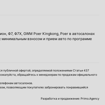
лион, Ф7, Ф7Х, GWM Poer Kingkong, Poer в автосалонах
т с минимальным взносом и прием авто по программе
тся публичной офертой, определяемой положениями Статьи 437
 пожалуйста, обращайтесь к менеджерам по продажам официального
телефонам автосалонов.
ством, позволяющим покупателю забронировать понравившийся
Разработка и продвижение: Primo.Agency