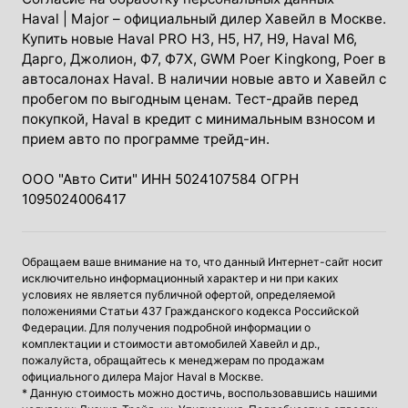
Haval
| Major – официальный дилер Хавейл в Москве.
Купить новые Haval PRO H3, Н5, H7, Н9, Haval М6,
Дарго, Джолион, Ф7, Ф7Х, GWM Poer Kingkong, Poer в
автосалонах Haval. В наличии новые авто и Хавейл с
пробегом по выгодным ценам. Тест-драйв перед
покупкой, Haval в кредит с минимальным взносом и
прием авто по программе трейд-ин.
ООО "Авто Сити" ИНН 5024107584 ОГРН
1095024006417
Обращаем ваше внимание на то, что данный Интернет-сайт носит
исключительно информационный характер и ни при каких
условиях не является публичной офертой, определяемой
положениями Статьи 437 Гражданского кодекса Российской
Федерации. Для получения подробной информации о
комплектации и стоимости автомобилей Хавейл и др.,
пожалуйста, обращайтесь к менеджерам по продажам
официального дилера Major Haval в Москве.
* Данную стоимость можно достичь, воспользовавшись нашими