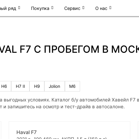
ый ряд
Покупка
Сервис
О нас
VAL F7 С ПРОБЕГОМ В МОС
H6
H7 II
H9
Jolion
M6
на выгодных условиях. Каталог б/у автомобилей Хавейл F7 
 и запишитесь на осмотр и тест-драйв в автосалоне.
Haval F7