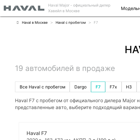
Haval Major
- официальный дилер
Модельн
Хавейл в Москве
Haval в Москве
Haval с пробегом
F7
HA
19 автомобилей в продаже
Все Haval с пробегом
Dargo
F7
F7x
H3
Haval F7 с пробегом от официального дилера Major 
представленные авто, выберите подходящий вариант
Haval F7