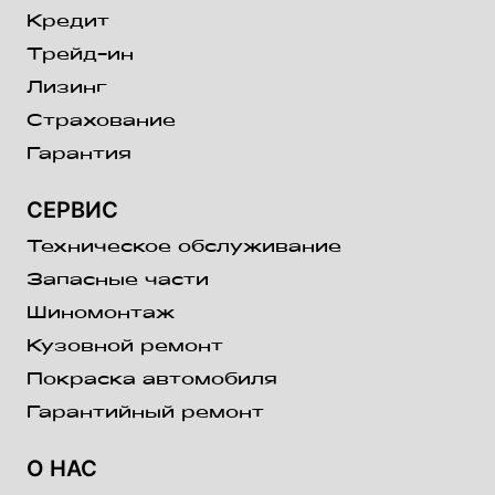
Передние датчики
Кредит
парковки (6 датчиков)
Трейд-ин
Автоматическая система
Лизинг
торможения (AEB) с
Страхование
функцией распознавания
пешеходов и
Гарантия
велосипедистов
СЕРВИС
Система предупреждения о
выходе из полосы
Техническое обслуживание
движения с функциями
Запасные части
возврата в полосу и
Шиномонтаж
удержания в центре
полосы (LDW+LKA+LCK)
Кузовной ремонт
Покраска автомобиля
Cистема мониторинга
слепых зон (BSM+LCA)
Гарантийный ремонт
Система экстренного
О НАС
удержания в полосе (ELK)