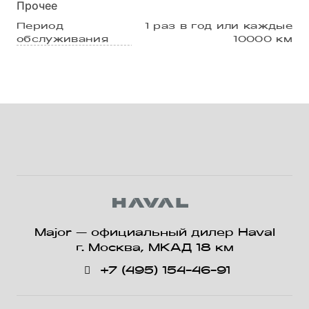
Прочее
Система помощи при
экстренном торможении
Период
1 раз в год или каждые
обслуживания
10000 км
автомобиля (BA)
Система помощи при
спуске (HDC)
Система камер кругового
обзора 360
Блокировка дверей при
трогании с места
Система распознавания
дорожных знаков (TSR)
Индикатор непристегнутого
Major — официальный дилер Haval
ремня безопасности для
г. Москва, МКАД 18 км
водителя и переднего
+7 (495) 154-46-91
пассажира
Светодиодные фары и