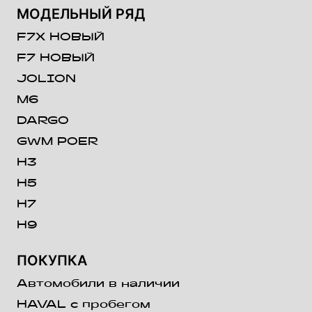
светодиодные задние
МОДЕЛЬНЫЙ РЯД
фонари
F7X НОВЫЙ
Система выбора режима
F7 НОВЫЙ
движения - Эко, Спорт,
JOLION
Стандарт, Снег, Грязь,
Песок, Трава/Гравий,
M6
Ухабы
DARGO
Предупреждение о наезде
GWM POER
сзади (RCW)
H3
Предупреждение об
H5
открытой двери (DOW)
H7
Функция умное уклонение
H9
(Smart Dodge)
ПОКУПКА
Индикатор непристегнутого
ремня безопасности для
Автомобили в наличии
пассажиров 2 ряда
HAVAL с пробегом