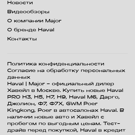
Новости
Система помощи при
выезде с парковки задним
Видеообзоры
ходом (RCTA) с функцией
О компании Major
торможения (RCTB)
О бренде Haval
Функция предотвращения
Контакты
столкновений при проезде
перекрестков (AEB
Crossroad)
Политика конфиденциальности
Ассистент движения
Согласие на обработку персональных
задним ходом
данных
Haval
| Major – официальный дилер
Хавейл в Москве. Купить новые Haval
PRO H3, Н5, H7, Н9, Haval М6, Дарго,
Джолион, Ф7, Ф7Х, GWM Poer
Kingkong, Poer в автосалонах Haval. В
наличии новые авто и Хавейл с
пробегом по выгодным ценам. Тест-
драйв перед покупкой, Haval в кредит