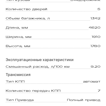
Тип кузова
Внедорожник
детского кресла (ISOFIX)
Адаптивный круиз-
контроль (ACC) с функцией
Количество дверей
5
Ограничитель скорости
движения на малых
Система контроля
Обьем багажника, л
1342
скоростях
давления в шинах TPMS
Система предупреждения о
Длина, мм
4620
Противобуксовочная
возможном столкновении
система (TCS)
Ширина, мм
1910
при движении вперед
(FCW)
Светодиодные передние
Высота, мм
1780
противотуманные фары с
функцией освещения
Эксплуатационные характеристики
поворотов
Смешанный расход, л/100 км
9.20
Функция удержания
Трансмиссия
автомобиля на месте
AutoHold
Тип КПП
автомат
Система предотвращения
Количество передач КПП
7
переворота автомобиля
Тип Привода
Полный привод
(RMI)