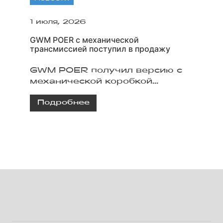
1 июля, 2026
GWM POER с механической
трансмиссией поступил в продажу
GWM POER получил версию с
механической коробкой
передач, двумя двигателями и
Подробнее
полным приводом.
Рассматриваем
характеристики и оснащение
нового исполнения.