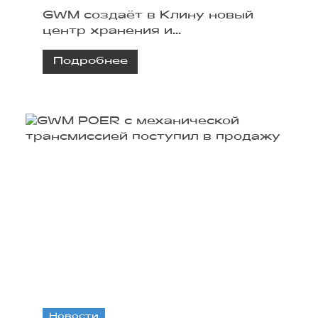
GWM создаёт в Клину новый
центр хранения и
распределения
Подробнее
автокомпонентов. Комплекс
будет обслуживать дилерскую
сеть HAVAL и TANK в России и
Белоруссии.
Новости