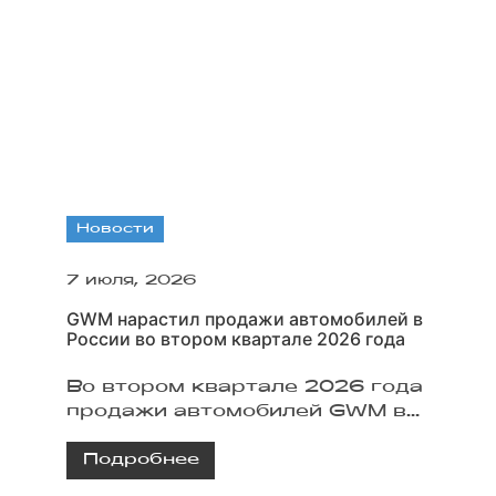
Новости
7 июля, 2026
GWM нарастил продажи автомобилей в
России во втором квартале 2026 года
Во втором квартале 2026 года
продажи автомобилей GWM в
России приблизились к 53 000
Подробнее
единиц. Основную долю
обеспечил бренд Haval,