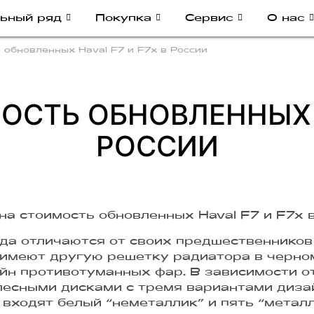
ьный ряд
Покупка
Сервис
О нас
 обновленных Haval F7 и F7x в России
СТЬ ОБНОВЛЕННЫХ H
РОССИИ
да отличаются от своих предшественников
 имеют другую решетку радиатора в черном
йн противотуманных фар. В зависимости о
лесными дисками с тремя вариантами дизай
входят белый “неметаллик” и пять “металл