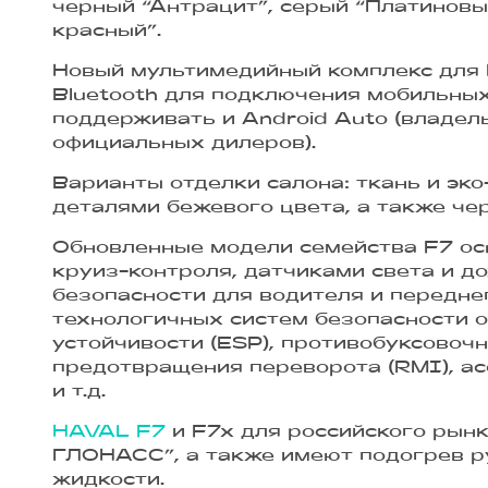
черный “Антрацит”, серый “Платиновы
красный”.
Новый мультимедийный комплекс для 
Bluetooth для подключения мобильных
поддерживать и Android Auto (владе
официальных дилеров).
Варианты отделки салона: ткань и эк
деталями бежевого цвета, а также че
Обновленные модели семейства F7 ос
круиз-контроля, датчиками света и 
безопасности для водителя и передне
технологичных систем безопасности о
устойчивости (ESP), противобуксовочн
предотвращения переворота (RMI), асс
и т.д.
HAVAL F7
и F7x для российского рынк
ГЛОНАСС”, а также имеют подогрев р
жидкости.