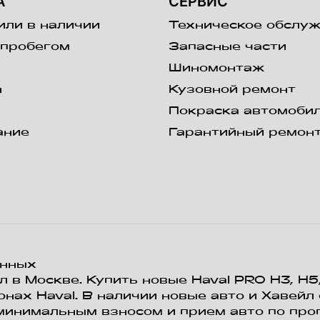
А
СЕРВИС
ли в наличии
Техническое обслу
 пробегом
Запасные части
Шиномонтаж
н
Кузовной ремонт
Покраска автомоби
ание
Гарантийный ремон
я
анных
 в Москве. Купить новые Haval PRO H3, Н5, 
онах Haval. В наличии новые авто и Хавейл
 минимальным взносом и прием авто по про