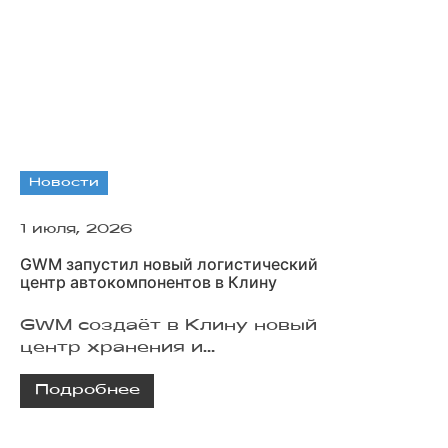
Новости
1 июля, 2026
GWM запустил новый логистический
центр автокомпонентов в Клину
GWM создаёт в Клину новый
центр хранения и
распределения
Подробнее
автокомпонентов. Комплекс
будет обслуживать дилерскую
сеть HAVAL и TANK в России и