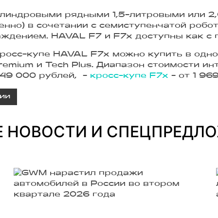
линдровыми рядными 1,5-литровыми или 2
твенно) в сочетании с семиступенчатой ро
дением. HAVAL F7 и F7x доступны как с п
росс-купе HAVAL F7x можно купить в одно
 Premium и Tech Plus. Диапазон стоимости и
549 000 рублей, -
кросс-купе F7x
- от 1 96
ии
Е НОВОСТИ И СПЕЦПРЕДЛ