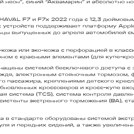
й неон”, синий “Аквамарин” и абсолютно н
HAVAL F7 и F7x 2022 года с 12,3 дюймовы
 устройств поддерживает платформу Apple 
льцы выпущенных до апреля автомобилей см
о-кожа или эко-кожа с перфорацией в класс
рном с красными элементами (для купе-кр
нащены системой бесключевого доступа с з
дождя, электронным стояночным тормозом,
го пассажира, креплениями детского кресл
бновленных кроссоверов и кросс-купе вхо
ая система (TCS), система контроля давле
истенты экстренного торможения (ВА), ста
а в стандарте оборудованы системой экст
уля и передних сидений, а также увеличе