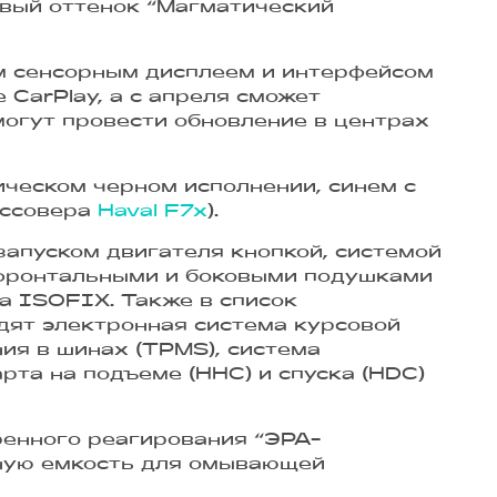
овый оттенок “Магматический
м сенсорным дисплеем и интерфейсом
CarPlay, а с апреля сможет
огут провести обновление в центрах
ическом черном исполнении, синем с
оссовера
Haval F7x
).
апуском двигателя кнопкой, системой
 фронтальными и боковыми подушками
а ISOFIX. Также в список
дят электронная система курсовой
ния в шинах (TPMS), система
рта на подъеме (ННС) и спуска (HDC)
ренного реагирования “ЭРА-
нную емкость для омывающей