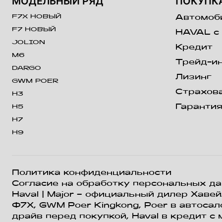
МОДЕЛЬНЫЙ РЯД
ПОКУПК
F7X НОВЫЙ
Автомоби
F7 НОВЫЙ
HAVAL с
JOLION
Кредит
M6
Трейд-и
DARGO
Лизинг
GWM POER
Страхов
H3
Гаранти
H5
H7
H9
Политика конфиденциальности
Согласие на обработку персональных д
Haval
| Major – официальный дилер Хавейл
Ф7Х, GWM Poer Kingkong, Poer в автосал
драйв перед покупкой, Haval в кредит с