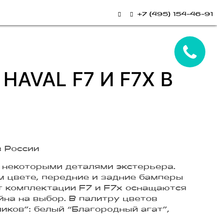
+7 (495) 154-46-91
AVAL F7 И F7X В
 некоторыми деталями экстерьера.
 цвете, передние и задние бамперы
т комплектации F7 и F7x оснащаются
на на выбор. В палитру цветов
иков”: белый “Благородный агат”,