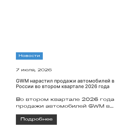
Новости
7 июля, 2026
GWM нарастил продажи автомобилей в
России во втором квартале 2026 года
Во втором квартале 2026 года
продажи автомобилей GWM в
России приблизились к 53 000
Подробнее
единиц. Основную долю
обеспечил бренд Haval,
положительную динамику также