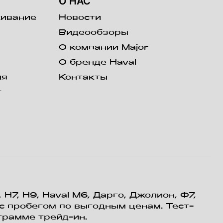
О НАС
живание
Новости
Видеообзоры
О компании Major
О бренде Haval
ля
Контакты
т
H7, Н9, Haval М6, Дарго, Джолион, Ф7,
 с пробегом по выгодным ценам. Тест-
грамме трейд-ин.