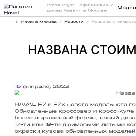
Haval Major
- официальный
Модел
дилер Хавейл в Москве
Новости
Названа стоимость
Haval в Москве
НАЗВАНА СТОИМО
15 февраля, 2023
HAVAL F7 и F7x нового модельного го
Обновленные кроссовер и кросс-купе
более выраженной формы, новый диза
17-ти или 19-ти дюймовыми литыми ко
окраски кузова обновленных моделей 