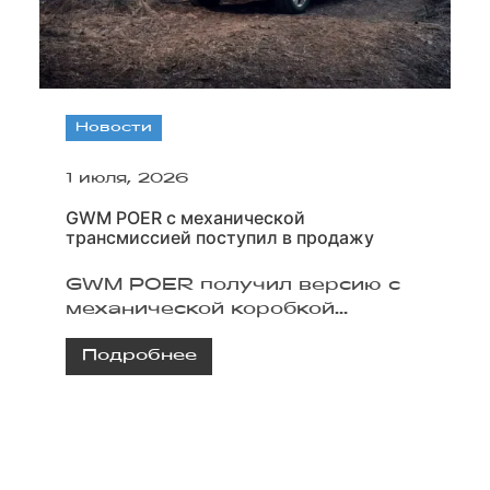
Новости
1 июля, 2026
GWM POER с механической
трансмиссией поступил в продажу
GWM POER получил версию с
механической коробкой
передач, двумя двигателями и
Подробнее
полным приводом.
Рассматриваем
характеристики и оснащение
нового исполнения.