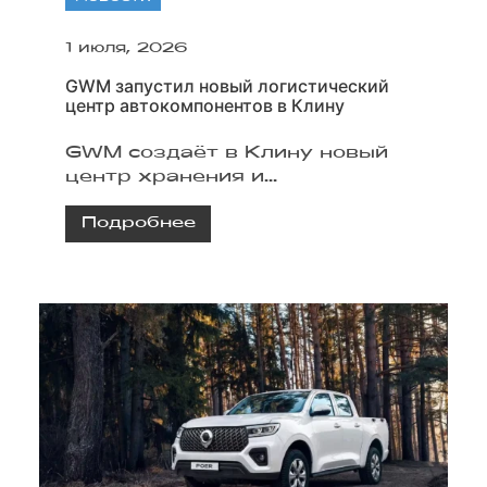
1 июля, 2026
GWM запустил новый логистический
центр автокомпонентов в Клину
GWM создаёт в Клину новый
центр хранения и
распределения
Подробнее
автокомпонентов. Комплекс
будет обслуживать дилерскую
сеть HAVAL и TANK в России и
Белоруссии.