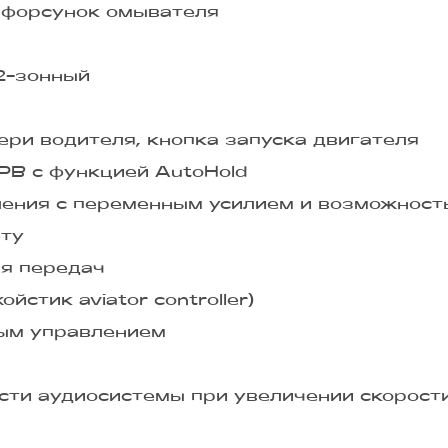
и форсунок омывателя
2-зонный
ери водителя, кнопка запуска двигателя
PB с функцией AutoHold
ления с переменным усилием и возможнос
ету
я передач
стик aviator controller)
ым управлением
сти аудиосистемы при увеличении скорост