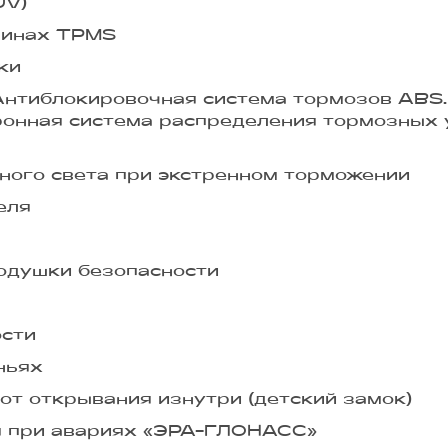
UV)
шинах TPMS
ки
Антиблокировочная система тормозов ABS.
ронная система распределения тормозных 
ного света при экстренном торможении
еля
одушки безопасности
ости
ньях
от открывания изнутри (детский замок)
я при авариях «ЭРА-ГЛОНАСС»