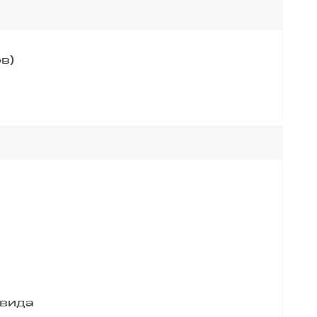
в)
 вида