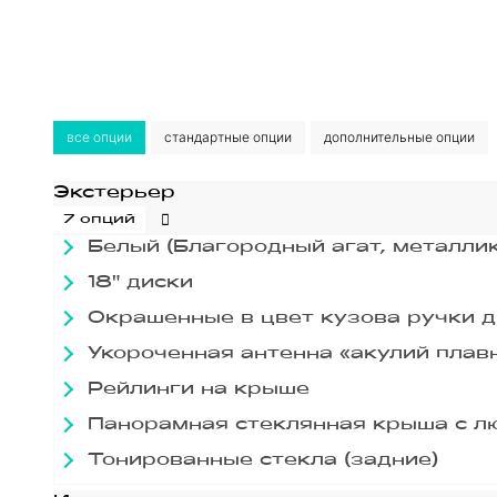
все опции
стандартные опции
дополнительные опции
Экстерьер
7 опций
Белый (Благородный агат, металлик
18" диски
Окрашенные в цвет кузова ручки 
Укороченная антенна «акулий плав
Рейлинги на крыше
Панорамная стеклянная крыша с л
Тонированные стекла (задние)