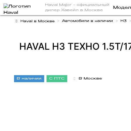
Haval Major
- официальный
Модел
дилер Хавейл в Москве
Автомобили в наличии
H3
Haval в Москве
HAVAL H3 ТЕХНО 1.5T/
В наличии
С ПТС
В Москве