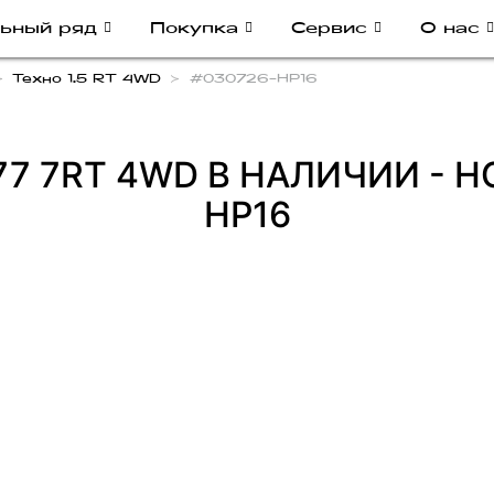
ьный ряд
Покупка
Сервис
О нас
Техно 1.5 RT 4WD
#030726-HP16
177 7RT 4WD В НАЛИЧИИ - 
HP16