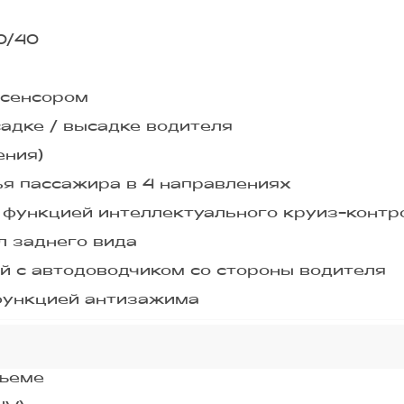
0/40
 сенсором
садке / высадке водителя
ения)
ья пассажира в 4 направлениях
 функцией интеллектуального круиз-контр
л заднего вида
й с автодоводчиком со стороны водителя
 функцией антизажима
дъеме