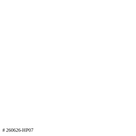
# 260626-HP07