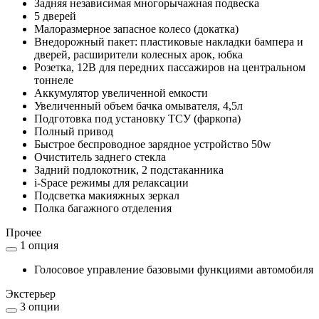
Задняя независимая многорычажная подвеска
5 дверей
Малоразмерное запасное колесо (докатка)
Внедорожный пакет: пластиковые накладки бампера и
дверей, расширители колесных арок, юбка
Розетка, 12В для передних пассажиров на центральном
тоннеле
Аккумулятор увеличенной емкости
Увеличенный объем бачка омывателя, 4,5л
Подготовка под установку ТСУ (фаркопа)
Полный привод
Быстрое беспроводное зарядное устройство 50w
Очиститель заднего стекла
Задний подлокотник, 2 подстаканника
i-Space pежимы для релаксации
Подсветка макияжных зеркал
Полка багажного отделения
Прочее
1 опция
Голосовое управление базовыми функциями автомобиля
Экстерьер
3 опции