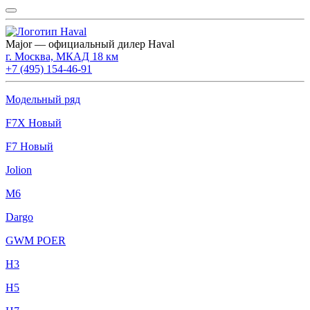
Major — официальный дилер Haval
г. Москва, МКАД 18 км
+7 (495) 154-46-91
Модельный ряд
F7X Новый
F7 Новый
Jolion
M6
Dargo
GWM POER
H3
H5