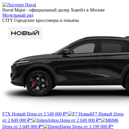
Haval Major
- официальный дилер Хавейл в Москве
Модельный ряд
CITY
Городские кроссоверы и пикапы
F7X Новый
Цена от
3 549 000 ₽*
F7 Новый
Цена
от
2 849 000 ₽*
Jolion
Цена от
2 049 000 ₽*
M6
Цена от
2 049 000 ₽*
Dargo
Цена от
3 199 000 ₽*