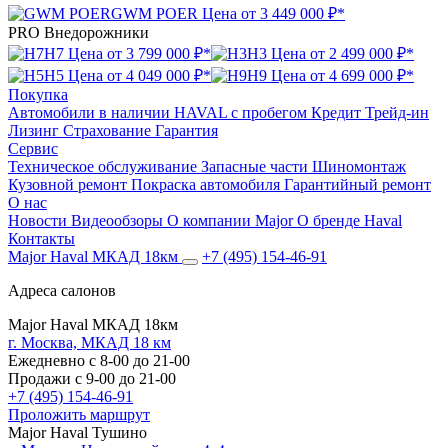
GWM POER
Цена от
3 449 000 ₽*
PRO
Внедорожники
H7
Цена от
3 799 000 ₽*
H3
Цена от
2 499 000 ₽*
H5
Цена от
4 049 000 ₽*
H9
Цена от
4 699 000 ₽*
Покупка
Автомобили в наличии
HAVAL с пробегом
Кредит
Трейд-ин
Лизинг
Страхование
Гарантия
Сервис
Техническое обслуживание
Запасные части
Шиномонтаж
Кузовной ремонт
Покраска автомобиля
Гарантийный ремонт
О нас
Новости
Видеообзоры
О компании Major
О бренде Haval
Контакты
Major Haval МКАД 18км
+7 (495) 154-46-91
Адреса салонов
Major Haval МКАД 18км
г. Москва, МКАД 18 км
Ежедневно с 8-00 до 21-00
Продажи с 9-00 до 21-00
+7 (495) 154-46-91
Проложить маршрут
Major Haval Тушино