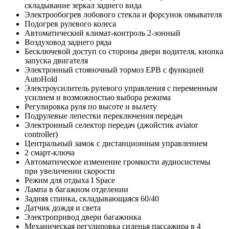
складывание зеркал заднего вида
Электрообогрев лобового стекла и форсунок омывателя
Подогрев рулевого колеса
Автоматический климат-контроль 2-зонный
Воздуховод заднего ряда
Бесключевой доступ со стороны двери водителя, кнопка
запуска двигателя
Электронный стояночный тормоз EPB с функцией
AutoHold
Электроусилитель рулевого управления с переменным
усилием и возможностью выбора режима
Регулировка руля по высоте и вылету
Подрулевые лепестки переключения передач
Электронный селектор передач (джойстик aviator
controller)
Центральный замок с дистанционным управлением
2 смарт-ключа
Автоматическое изменение громкости аудиосистемы
при увеличении скорости
Режим для отдыха I Space
Лампа в багажном отделении
Задняя спинка, складывающаяся 60/40
Датчик дождя и света
Электропривод двери багажника
Механическая регулировка сиденья пассажира в 4