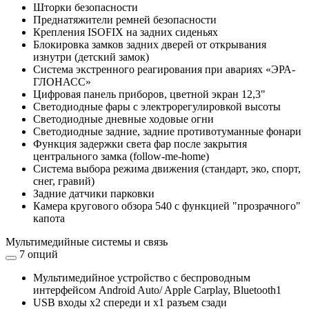
Шторки безопасности
Преднатяжители ремней безопасности
Крепления ISOFIX на задних сиденьях
Блокировка замков задних дверей от открывания
изнутри (детский замок)
Система экстренного реагирования при авариях «ЭРА-
ГЛОНАСС»
Цифровая панель приборов, цветной экран 12,3"
Светодиодные фары с электрорегулировкой высоты
Светодиодные дневные ходовые огни
Светодиодные задние, задние противотуманные фонари
Функция задержки света фар после закрытия
центрального замка (follow-me-home)
Система выбора режима движения (стандарт, эко, спорт,
снег, гравий)
Задние датчики парковки
Камера кругового обзора 540 с функцией "прозрачного"
капота
Мультимедийные системы и связь
7 опций
Мультимедийное устройство с беспроводным
интерфейсом Android Auto/ Apple Carplay, Bluetooth1
USB входы x2 спереди и x1 разъем сзади