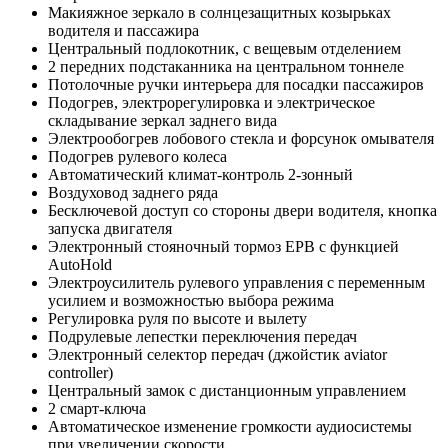
Макияжное зеркало в солнцезащитных козырьках
водителя и пассажира
Центральный подлокотник, с вещевым отделением
2 передних подстаканника на центральном тоннеле
Потолочные ручки интерьера для посадки пассажиров
Подогрев, электрорегулировка и электрическое
складывание зеркал заднего вида
Электрообогрев лобового стекла и форсунок омывателя
Подогрев рулевого колеса
Автоматический климат-контроль 2-зонный
Воздуховод заднего ряда
Бесключевой доступ со стороны двери водителя, кнопка
запуска двигателя
Электронный стояночный тормоз EPB с функцией
AutoHold
Электроусилитель рулевого управления с переменным
усилием и возможностью выбора режима
Регулировка руля по высоте и вылету
Подрулевые лепестки переключения передач
Электронный селектор передач (джойстик aviator
controller)
Центральный замок с дистанционным управлением
2 смарт-ключа
Автоматическое изменение громкости аудиосистемы
при увеличении скорости