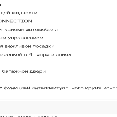
л
ющей жидкости
CONNECTION
ункциями автомобиля
ым управлением
ия вежливой посадки
ировкой в 4 направлениях
я багажной двери
с функцией интеллектуального круиз-контр
м сигналом поворота