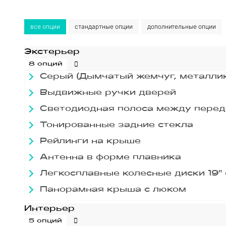
все опции
стандартные опции
дополнительные опции
Экстерьер
8 опций
Серый (Дымчатый жемчуг, металли
Выдвижные ручки дверей
Светодиодная полоса между пере
Тонированные задние стекла
Рейлинги на крыше
Антенна в форме плавника
Легкосплавные колесные диски 19
Панорамная крыша с люком
Интерьер
5 опций