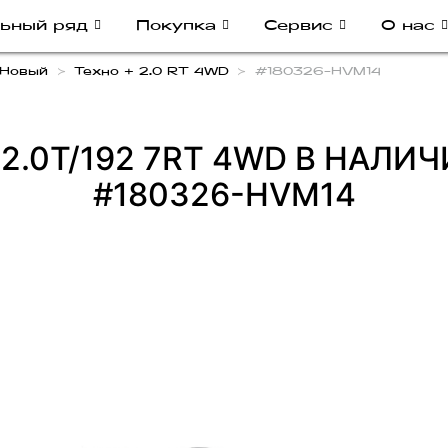
ьный ряд
Покупка
Сервис
О нас
 Новый
Техно + 2.0 RT 4WD
#180326-HVM14
 2.0T/192 7RT 4WD В НАЛИ
#180326-HVM14