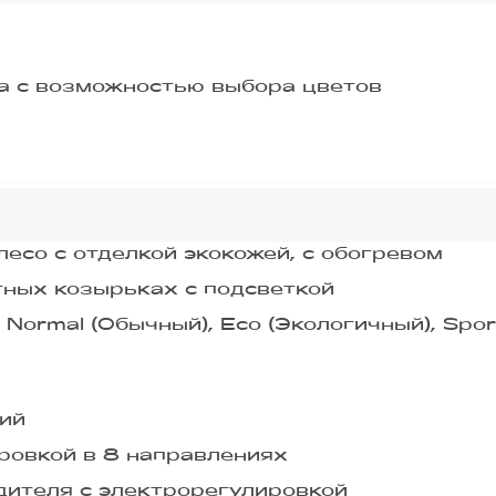
а с возможностью выбора цветов
есо с отделкой экокожей, с обогревом
ных козырьках с подсветкой
ormal (Обычный), Eco (Экологичный), Sport
ний
ровкой в 8 направлениях
дителя с электрорегулировкой