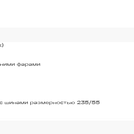
к)
дними фарами
" с шинами размерностью 235/55