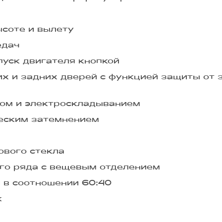
ысоте и вылету
едач
пуск двигателя кнопкой
х и задних дверей с функцией защиты от 
вом и электроскладыванием
ческим затемнением
ового стекла
го ряда с вещевым отделением
 в соотношении 60:40
к