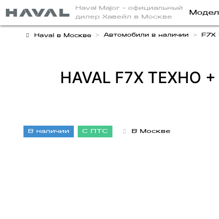
Haval Major
- официальный
Модел
дилер Хавейл в Москве
Автомобили в наличии
F7X
Haval в Москве
HAVAL F7X ТЕХНО +
В наличии
С ПТС
В Москве