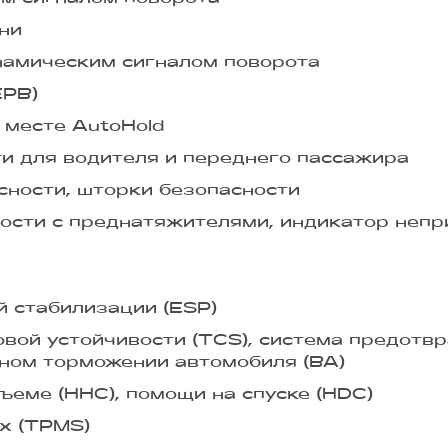
ни
намическим сигналом поворота
EPB)
 месте AutoHold
и для водителя и переднего пассажира
сности, шторки безопасности
ости с преднатяжителями, индикатор непр
 стабилизации (ESP)
вой устойчивости (TCS), система предотв
нном торможении автомобиля (BA)
ъеме (HHC), помощи на спуске (HDC)
х (TPMS)