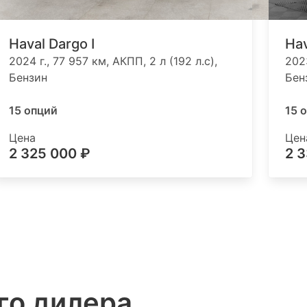
Haval Dargo I
Hav
2024 г., 77 957 км, АКПП, 2 л (192 л.с),
2023
Бензин
Бен
15 опций
15 
Цена
Цен
2 325 000 ₽
2 
го дилера