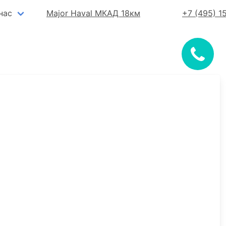
нас
Major Haval МКАД 18км
+7 (495) 1