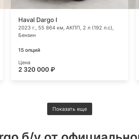
Haval Dargo I
2023 г., 55 864 км, АКПП, 2 л (192 л.с),
Бензин
15 опций
Цена
2 320 000 ₽
Показать еще
rgo б/у от официально