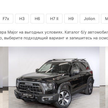
F7x
H3
H6
H7 II
H9
Jolion
M
ера Major на выгодных условиях. Каталог б/у автомоби
о, выберите подходящий вариант и запишитесь на осмо